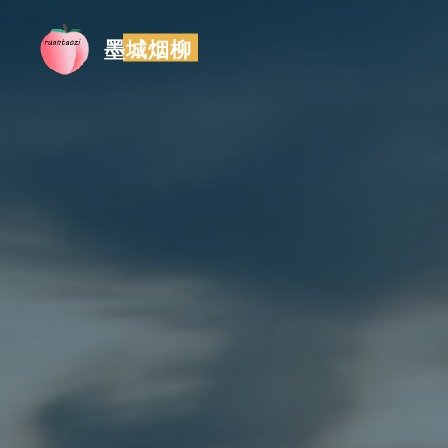
跳
至
墨城烟柳
内
容