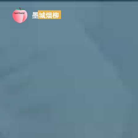
跳
至
墨城烟柳
内
容