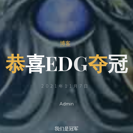
博客
恭
喜
D
E
D
G
夺
冠
2021年11月7日
Admin
我们是冠军