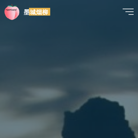
跳
墨城烟柳
至
内
容