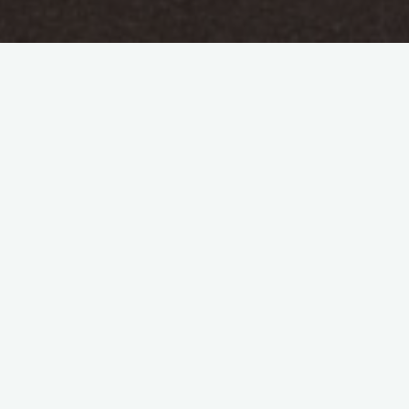
两年前我播下一颗种子，期待它能发芽，今年春天它确已发芽，而
我却只是浇水，忽略了它所需要的养料，以至于如今它已枯萎。
我很难受，也很自责。
两年前：2021年冬
今年春：2024年3月
如今：2024年6月
发表回复
要发表评论，您必须先
登录
。
搜